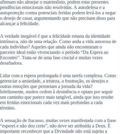
afirmam não almejar o matrimônio, podem estar presentes
pendências emocionais não resolvidas. A autodefesa e a
autoproteção contra potenciais feridas podem levá-los a negar
o desejo de casar, argumentando que não precisam disso para
alcançar a felicidade.
A verdade inegável é que a felicidade emana da identidade
intrínseca, não de uma relação. Como anda a vida amorosa de
cada indivíduo? Aqueles que ainda não encontraram o
parceiro ideal estão vivenciando o período “Da Espera ao
Encontro”. Trata-se de uma fase crucial e muitas vezes
desafiadora.
Lidar com a espera prolongada é uma tarefa complexa. Como
gerenciar a ansiedade, a tristeza, a frustração, os desejos e
outras emoções que permeiam a jornada da vida?
Infelizmente, muitos cedem à desistência e optam por seguir
um caminho que parece mais tangível, ainda que isso resulte
em feridas emocionais cada vez mais profundas a cada
término.
A sensação de fracasso, muitas vezes manifestada com a frase
“esperei e não deu certo”, não deve ser atribuída a Deus. É
importante reconhecer que a Divindade não está sujeita a