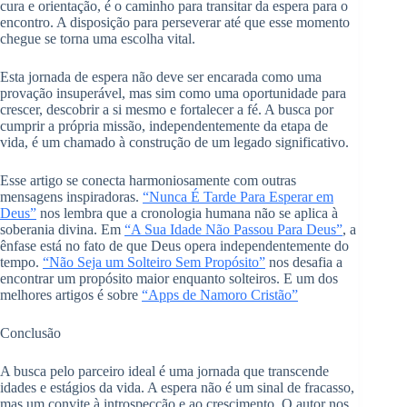
cura e orientação, é o caminho para transitar da espera para o
encontro. A disposição para perseverar até que esse momento
chegue se torna uma escolha vital.
Esta jornada de espera não deve ser encarada como uma
provação insuperável, mas sim como uma oportunidade para
crescer, descobrir a si mesmo e fortalecer a fé. A busca por
cumprir a própria missão, independentemente da etapa de
vida, é um chamado à construção de um legado significativo.
Esse artigo se conecta harmoniosamente com outras
mensagens inspiradoras.
“Nunca É Tarde Para Esperar em
Deus”
nos lembra que a cronologia humana não se aplica à
soberania divina. Em
“A Sua Idade Não Passou Para Deus”
, a
ênfase está no fato de que Deus opera independentemente do
tempo.
“Não Seja um Solteiro Sem Propósito”
nos desafia a
encontrar um propósito maior enquanto solteiros. E um dos
melhores artigos é sobre
“Apps de Namoro Cristão”
Conclusão
A busca pelo parceiro ideal é uma jornada que transcende
idades e estágios da vida. A espera não é um sinal de fracasso,
mas um convite à introspecção e ao crescimento. O autor nos