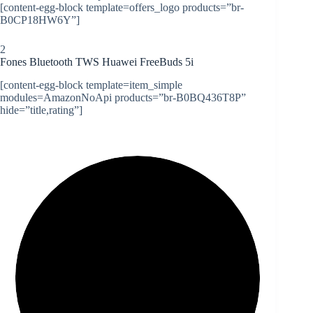
[content-egg-block template=offers_logo products=”br-
B0CP18HW6Y”]
2
Fones Bluetooth TWS Huawei FreeBuds 5i
[content-egg-block template=item_simple
modules=AmazonNoApi products=”br-B0BQ436T8P”
hide=”title,rating”]