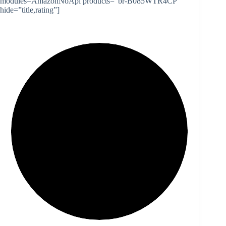
modules=AmazonNoApi products=”br-B085WTR4CP”
hide=”title,rating”]