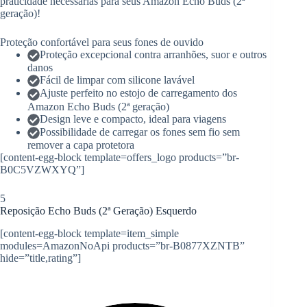
praticidade necessárias para seus Amazon Echo Buds (2ª
geração)!
Proteção confortável para seus fones de ouvido
Proteção excepcional contra arranhões, suor e outros
danos
Fácil de limpar com silicone lavável
Ajuste perfeito no estojo de carregamento dos
Amazon Echo Buds (2ª geração)
Design leve e compacto, ideal para viagens
Possibilidade de carregar os fones sem fio sem
remover a capa protetora
[content-egg-block template=offers_logo products=”br-
B0C5VZWXYQ”]
5
Reposição Echo Buds (2ª Geração) Esquerdo
[content-egg-block template=item_simple
modules=AmazonNoApi products=”br-B0877XZNTB”
hide=”title,rating”]