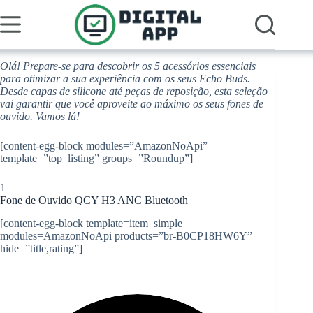
Pular
para
o
conteúdo
Olá! Prepare-se para descobrir os 5 acessórios essenciais
para otimizar a sua experiência com os seus Echo Buds.
Desde capas de silicone até peças de reposição, esta seleção
vai garantir que você aproveite ao máximo os seus fones de
ouvido. Vamos lá!
[content-egg-block modules=”AmazonNoApi”
template=”top_listing” groups=”Roundup”]
1
Fone de Ouvido QCY H3 ANC Bluetooth
[content-egg-block template=item_simple
modules=AmazonNoApi products=”br-B0CP18HW6Y”
hide=”title,rating”]