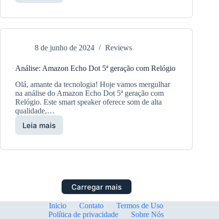
Janela
Blink
Mini:
ângulo
ajustável
8 de junho de 2024
Reviews
e
prático
Análise: Amazon Echo Dot 5ª geração com Relógio
Olá, amante da tecnologia! Hoje vamos mergulhar
na análise do Amazon Echo Dot 5ª geração com
Relógio. Este smart speaker oferece som de alta
qualidade,…
Leia mais
Análise:
Amazon
Echo
Dot
5ª
geração
com
Carregar mais
Relógio
Inicio
Contato
Termos de Uso
Política de privacidade
Sobre Nós