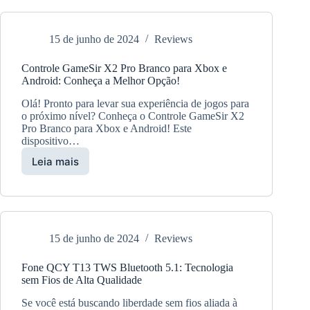
Alexa
Echo
Dot
15 de junho de 2024
Reviews
4
–
Controle GameSir X2 Pro Branco para Xbox e
Amazon
Android: Conheça a Melhor Opção!
Olá! Pronto para levar sua experiência de jogos para
o próximo nível? Conheça o Controle GameSir X2
Pro Branco para Xbox e Android! Este
dispositivo…
Leia mais
Controle
GameSir
X2
Pro
Branco
para
15 de junho de 2024
Reviews
Xbox
e
Fone QCY T13 TWS Bluetooth 5.1: Tecnologia
Android:
sem Fios de Alta Qualidade
Conheça
a
Se você está buscando liberdade sem fios aliada à