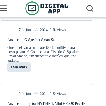
Pular
para
o
conteúdo
17 de junho de 2024
Reviews
Análise do G Speaker Smart Station
Que tal elevar a sua experiência auditiva para um
novo patamar? Conheça a análise do G Speaker
Smart Station, um dispositivo incrível que une
áudio…
Leia mais
Análise
do
G
Speaker
Smart
Station
16 de junho de 2024
Reviews
Análise do Projetor NYENEIL Mini HY320 Pro 4K