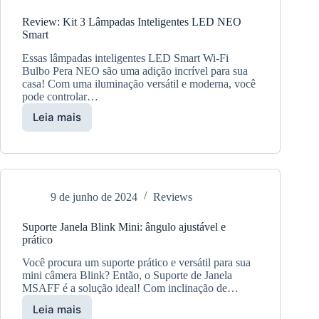
Ilumine
Review: Kit 3 Lâmpadas Inteligentes LED NEO
sua
Smart
Casa
com
Essas lâmpadas inteligentes LED Smart Wi-Fi
Tecnologia!
Bulbo Pera NEO são uma adição incrível para sua
casa! Com uma iluminação versátil e moderna, você
pode controlar…
Leia mais
Review:
Kit
3
Lâmpadas
Inteligentes
LED
9 de junho de 2024
Reviews
NEO
Smart
Suporte Janela Blink Mini: ângulo ajustável e
prático
Você procura um suporte prático e versátil para sua
mini câmera Blink? Então, o Suporte de Janela
MSAFF é a solução ideal! Com inclinação de…
Leia mais
Suporte