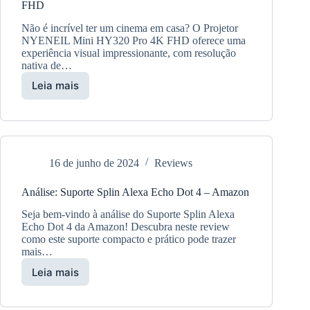
FHD
Não é incrível ter um cinema em casa? O Projetor
NYENEIL Mini HY320 Pro 4K FHD oferece uma
experiência visual impressionante, com resolução
nativa de…
Leia mais
Análise
do
Projetor
NYENEIL
Mini
HY320
16 de junho de 2024
Reviews
Pro
4K
Análise: Suporte Splin Alexa Echo Dot 4 – Amazon
FHD
Seja bem-vindo à análise do Suporte Splin Alexa
Echo Dot 4 da Amazon! Descubra neste review
como este suporte compacto e prático pode trazer
mais…
Leia mais
Análise:
Suporte
Splin