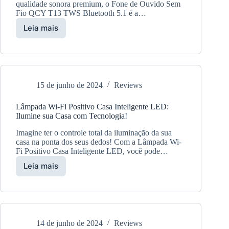
Melhor
qualidade sonora premium, o Fone de Ouvido Sem
Opção!
Fio QCY T13 TWS Bluetooth 5.1 é a…
Leia mais
Fone
QCY
T13
TWS
Bluetooth
5.1:
15 de junho de 2024
Reviews
Tecnologia
sem
Lâmpada Wi-Fi Positivo Casa Inteligente LED:
Fios
Ilumine sua Casa com Tecnologia!
de
Alta
Imagine ter o controle total da iluminação da sua
Qualidade
casa na ponta dos seus dedos! Com a Lâmpada Wi-
Fi Positivo Casa Inteligente LED, você pode…
Leia mais
Lâmpada
Wi-
Fi
Positivo
Casa
Inteligente
14 de junho de 2024
Reviews
LED: