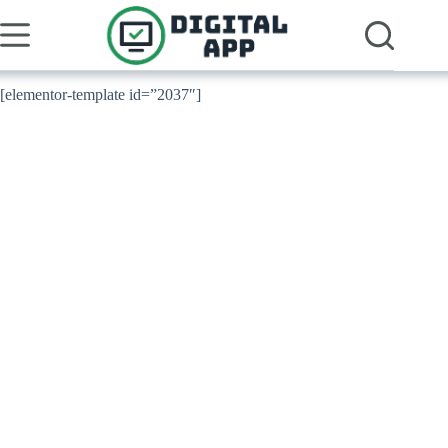
Pular
para
o
conteúdo
[elementor-template id=”2037″]