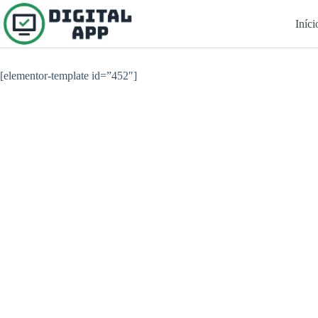
Pular
para
Iníci
o
conteúdo
[elementor-template id=”452″]