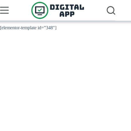
Pular
para
o
conteúdo
[elementor-template id=”348″]