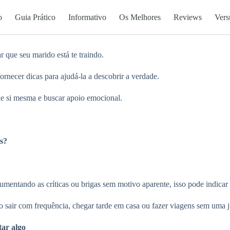
o
Guia Prático
Informativo
Os Melhores
Reviews
Vers
 que seu marido está te traindo.
ornecer dicas para ajudá-la a descobrir a verdade.
de si mesma e buscar apoio emocional.
s?
umentando as críticas ou brigas sem motivo aparente, isso pode indicar
sair com frequência, chegar tarde em casa ou fazer viagens sem uma jus
tar algo