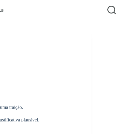
us
 uma traição.
tificativa plausível.