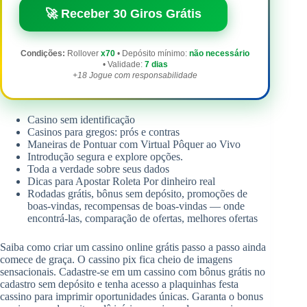
🚀 Receber 30 Giros Grátis
Condições:
Rollover
x70
• Depósito mínimo:
não necessário
• Validade:
7 dias
+18 Jogue com responsabilidade
Casino sem identificação
Casinos para gregos: prós e contras
Maneiras de Pontuar com Virtual Pôquer ao Vivo
Introdução segura e explore opções.
Toda a verdade sobre seus dados
Dicas para Apostar Roleta Por dinheiro real
Rodadas grátis, bônus sem depósito, promoções de
boas-vindas, recompensas de boas-vindas — onde
encontrá-las, comparação de ofertas, melhores ofertas
Saiba como criar um cassino online grátis passo a passo ainda
comece de graça. O cassino pix fica cheio de imagens
sensacionais. Cadastre-se em um cassino com bônus grátis no
cadastro sem depósito e tenha acesso a plaquinhas festa
cassino para imprimir oportunidades únicas. Garanta o bonus