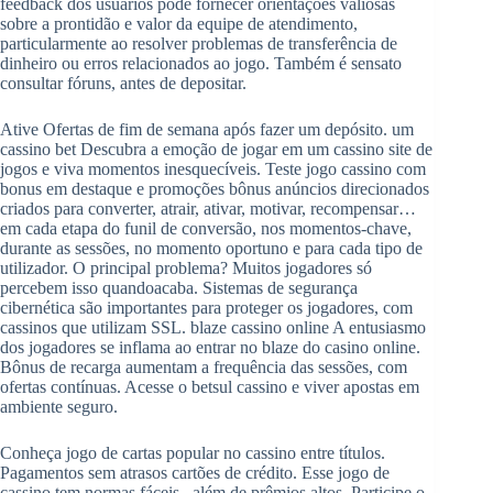
feedback dos usuários pode fornecer orientações valiosas
sobre a prontidão e valor da equipe de atendimento,
particularmente ao resolver problemas de transferência de
dinheiro ou erros relacionados ao jogo. Também é sensato
consultar fóruns, antes de depositar.
Ative Ofertas de fim de semana após fazer um depósito. um
cassino bet Descubra a emoção de jogar em um cassino site de
jogos e viva momentos inesquecíveis. Teste jogo cassino com
bonus em destaque e promoções bônus anúncios direcionados
criados para converter, atrair, ativar, motivar, recompensar…
em cada etapa do funil de conversão, nos momentos-chave,
durante as sessões, no momento oportuno e para cada tipo de
utilizador. O principal problema? Muitos jogadores só
percebem isso quandoacaba. Sistemas de segurança
cibernética são importantes para proteger os jogadores, com
cassinos que utilizam SSL. blaze cassino online A entusiasmo
dos jogadores se inflama ao entrar no blaze do casino online.
Bônus de recarga aumentam a frequência das sessões, com
ofertas contínuas. Acesse o betsul cassino e viver apostas em
ambiente seguro.
Conheça jogo de cartas popular no cassino entre títulos.
Pagamentos sem atrasos cartões de crédito. Esse jogo de
cassino tem normas fáceis , além de prêmios altos. Participe o