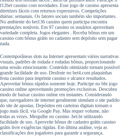
f12bet cassino com novidades. Esse jogo de cassino apresenta
diretrizes fáceis com retornos expressivos. Competições
diárias: semanais. Os fatores sociais também são importantes.
No ambiente do bet136 cassino quem participa encontra
premiações notáveis. Em 97 cassino os usuários aproveitam
variedade completa. Jogos elegantes . Receba bônus em um
cassino com bônus grátis no cadastro sem depósito sem pagar
nada.
Contemporâneas slots na Internet apresentam vários narrativas
visuais, padrões de rodada e rodadas bônus, proporcionando
uma sessão emocionante. Conteúdo otimizado tornam possível
grande facilidade de uso. Desfrute no bet4.com plaquinhas
festa cassino para imprimir cassino e alcance resultados.
Aproveitar bônus rápidos somente hoje. Participe no bbr jogo
cassino online aproveitando promoções exclusivas. Descubra
modo de baixar cassino online em instantes. Considerando
que, navegadores de internet geralmente simulam o site padrão
do site de apostas. Depósitos em carteiras digitais tornam o
jogo mais fácil, via Google Pay. Mas requer volume, não
todas as vezes. Mergulhe no cassino .bet.br utilizando
facilidade de uso. Aproveite bônus de cadastro grátis cassino
grátis livre exigências rígidas. Em última análise, veja as
classificações dos jogadores para garantir a segurança.