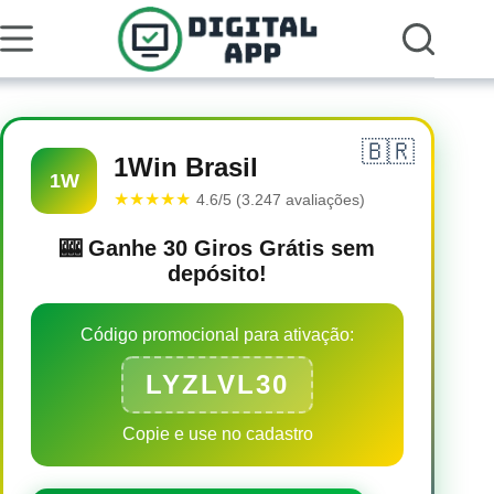
Pular
para
o
conteúdo
🇧🇷
1Win Brasil
1W
★★★★★
4.6/5 (3.247 avaliações)
🎰 Ganhe 30 Giros Grátis sem
depósito!
Código promocional para ativação:
LYZLVL30
Copie e use no cadastro