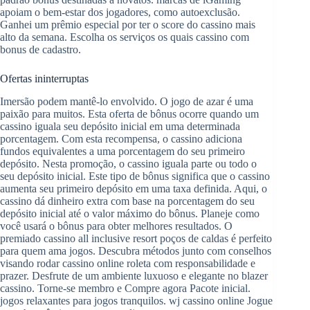
apoiam o bem-estar dos jogadores, como autoexclusão.
Ganhei um prêmio especial por ter o score do cassino mais
alto da semana. Escolha os serviços os quais cassino com
bonus de cadastro.
Ofertas ininterruptas
Imersão podem mantê-lo envolvido. O jogo de azar é uma
paixão para muitos. Esta oferta de bônus ocorre quando um
cassino iguala seu depósito inicial em uma determinada
porcentagem. Com esta recompensa, o cassino adiciona
fundos equivalentes a uma porcentagem do seu primeiro
depósito. Nesta promoção, o cassino iguala parte ou todo o
seu depósito inicial. Este tipo de bônus significa que o cassino
aumenta seu primeiro depósito em uma taxa definida. Aqui, o
cassino dá dinheiro extra com base na porcentagem do seu
depósito inicial até o valor máximo do bônus. Planeje como
você usará o bônus para obter melhores resultados. O
premiado cassino all inclusive resort poços de caldas é perfeito
para quem ama jogos. Descubra métodos junto com conselhos
visando rodar cassino online roleta com responsabilidade e
prazer. Desfrute de um ambiente luxuoso e elegante no blazer
cassino. Torne-se membro e Compre agora Pacote inicial.
jogos relaxantes para jogos tranquilos. wj cassino online Jogue