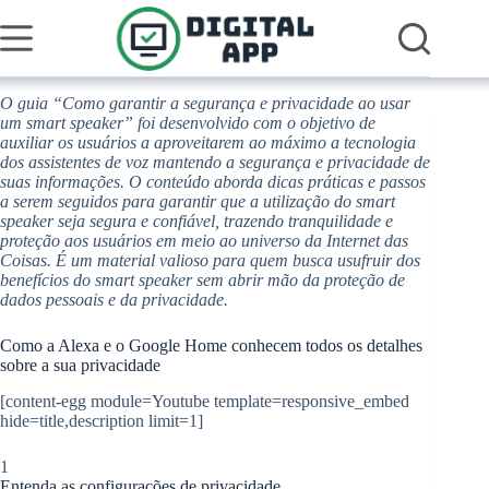
Pular
para
o
conteúdo
O guia “Como garantir a segurança e privacidade ao usar
um smart speaker” foi desenvolvido com o objetivo de
auxiliar os usuários a aproveitarem ao máximo a tecnologia
dos assistentes de voz mantendo a segurança e privacidade de
suas informações. O conteúdo aborda dicas práticas e passos
a serem seguidos para garantir que a utilização do smart
speaker seja segura e confiável, trazendo tranquilidade e
proteção aos usuários em meio ao universo da Internet das
Coisas. É um material valioso para quem busca usufruir dos
benefícios do smart speaker sem abrir mão da proteção de
dados pessoais e da privacidade.
Como a Alexa e o Google Home conhecem todos os detalhes
sobre a sua privacidade
[content-egg module=Youtube template=responsive_embed
hide=title,description limit=1]
1
Entenda as configurações de privacidade