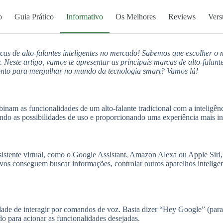
o
Guia Prático
Informativo
Os Melhores
Reviews
Vers
cas de alto-falantes inteligentes no mercado! Sabemos que escolher o 
 Neste artigo, vamos te apresentar as principais marcas de alto-falantes
onto para mergulhar no mundo da tecnologia smart? Vamos lá!
mbinam as funcionalidades de um alto-falante tradicional com a inteligênc
do as possibilidades de uso e proporcionando uma experiência mais int
assistente virtual, como o Google Assistant, Amazon Alexa ou Apple Sir
vos conseguem buscar informações, controlar outros aparelhos inteligent
pacidade de interagir por comandos de voz. Basta dizer “Hey Google” (par
 para acionar as funcionalidades desejadas.