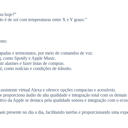
ra hoje?”
são é de sol com temperaturas entre X e Y graus.”
omo:
âmpadas e termostatos, por meio de comandos de voz.
ng, como Spotify e Apple Music.
ir alarmes e fazer listas de compras.
, como notícias e condições de trânsito.
ssistente virtual Alexa e oferece opções compactas e acessíveis.
ue proporciona áudio de alta qualidade e integração total com os demais
sitivo da Apple se destaca pela qualidade sonora e integração com o eco
mais presente no dia a dia, facilitando tarefas e proporcionando uma ex