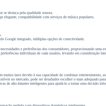
e se destaca pela qualidade sonora.
n elegante, compatibilidade com serviços de música populares.
.
e do Google integrado, múltiplas opções de conectividade.
necessidades e preferências dos consumidores, proporcionando uma expe
s preferências individuais de cada usuário, levando em consideração fa
 em muitos lares devido à sua capacidade de combinar entretenimento, as
oníveis no mercado, pode ser desafiador escolher o mais adequado para 
as de alto-falantes inteligentes para ajudá-lo a tomar uma decisão inf
egração perfeita com dispositivos domésticos inteligentes.