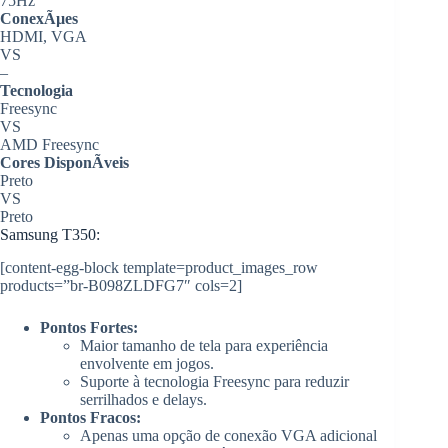
75Hz
ConexÃµes
HDMI, VGA
VS
–
Tecnologia
Freesync
VS
AMD Freesync
Cores DisponÃ­veis
Preto
VS
Preto
Samsung T350:
[content-egg-block template=product_images_row
products=”br-B098ZLDFG7″ cols=2]
Pontos Fortes:
Maior tamanho de tela para experiência
envolvente em jogos.
Suporte à tecnologia Freesync para reduzir
serrilhados e delays.
Pontos Fracos:
Apenas uma opção de conexão VGA adicional