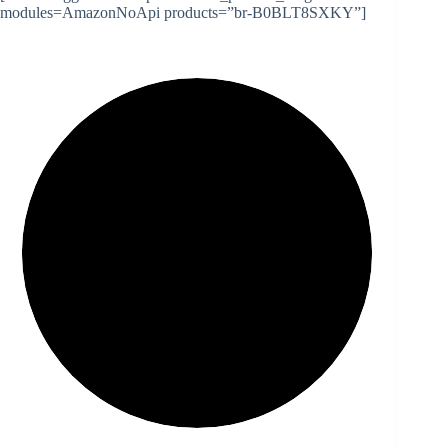
modules=AmazonNoApi products=”br-B0BLT8SXKY”]