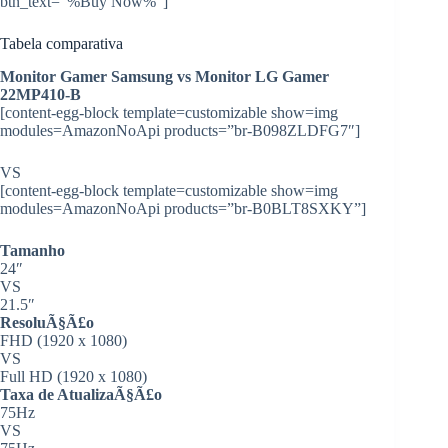
btn_text=”%Buy Now%”]
Tabela comparativa
Monitor Gamer Samsung vs Monitor LG Gamer
22MP410-B
[content-egg-block template=customizable show=img
modules=AmazonNoApi products=”br-B098ZLDFG7″]
VS
[content-egg-block template=customizable show=img
modules=AmazonNoApi products=”br-B0BLT8SXKY”]
Tamanho
24″
VS
21.5″
ResoluÃ§Ã£o
FHD (1920 x 1080)
VS
Full HD (1920 x 1080)
Taxa de AtualizaÃ§Ã£o
75Hz
VS