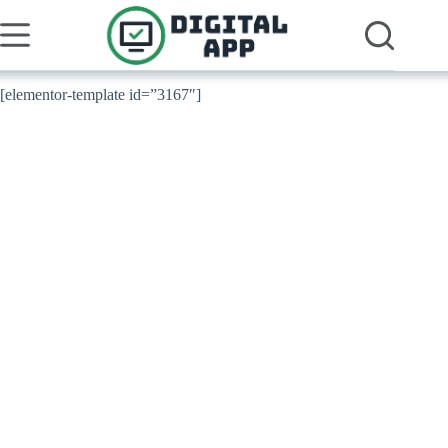
Pular
para
o
conteúdo
[elementor-template id=”3167″]