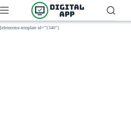
Pular
para
o
conteúdo
[elementor-template id=”1340″]