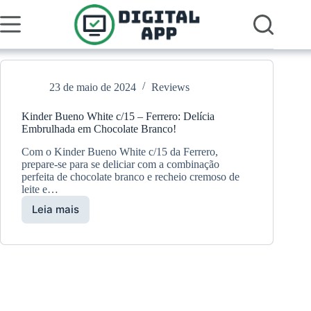
Pular
para
o
conteúdo
23 de maio de 2024
Reviews
Kinder Bueno White c/15 – Ferrero: Delícia
Embrulhada em Chocolate Branco!
Com o Kinder Bueno White c/15 da Ferrero,
prepare-se para se deliciar com a combinação
perfeita de chocolate branco e recheio cremoso de
leite e…
Leia mais
Kinder
Bueno
White
c/15
–
Ferrero:
Delícia
Embrulhada