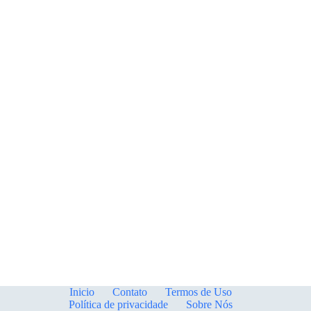
em
Chocolate
Branco!
Inicio
Contato
Termos de Uso
Política de privacidade
Sobre Nós