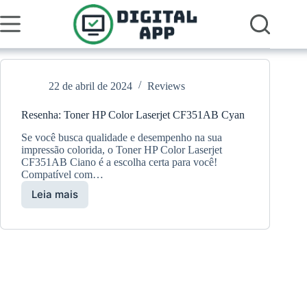
Pular
para
o
conteúdo
22 de abril de 2024
Reviews
Resenha: Toner HP Color Laserjet CF351AB Cyan
Se você busca qualidade e desempenho na sua
impressão colorida, o Toner HP Color Laserjet
CF351AB Ciano é a escolha certa para você!
Compatível com…
Leia mais
Resenha:
Toner
HP
Color
Laserjet
CF351AB
Cyan